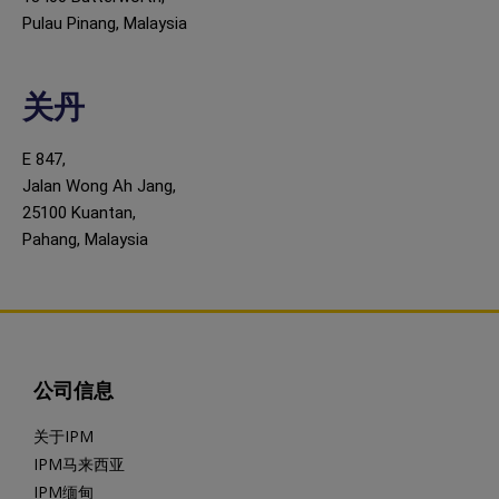
Pulau Pinang, Malaysia
关丹
E 847,
Jalan Wong Ah Jang,
25100 Kuantan,
Pahang, Malaysia
公司信息
关于IPM
IPM马来西亚
IPM缅甸