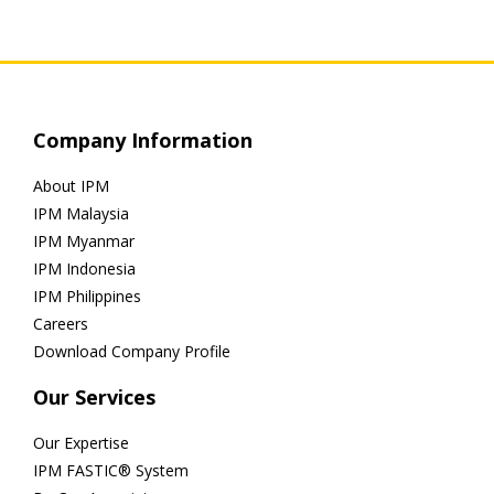
Company Information
About IPM
IPM Malaysia
IPM Myanmar
IPM Indonesia
IPM Philippines
Careers
Download Company Profile
Our Services
Our Expertise
IPM FASTIC® System