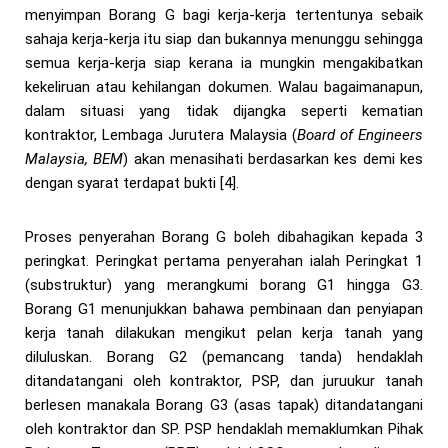
menyimpan Borang G bagi kerja-kerja tertentunya sebaik
sahaja kerja-kerja itu siap dan bukannya menunggu sehingga
semua kerja-kerja siap kerana ia mungkin mengakibatkan
kekeliruan atau kehilangan dokumen. Walau bagaimanapun,
dalam situasi yang tidak dijangka seperti kematian
kontraktor, Lembaga Jurutera Malaysia (
Board of Engineers
Malaysia, BEM
) akan menasihati berdasarkan kes demi kes
dengan syarat terdapat bukti [4].
Proses penyerahan Borang G boleh dibahagikan kepada 3
peringkat. Peringkat pertama penyerahan ialah Peringkat 1
(substruktur) yang merangkumi borang G1 hingga G3.
Borang G1 menunjukkan bahawa pembinaan dan penyiapan
kerja tanah dilakukan mengikut pelan kerja tanah yang
diluluskan. Borang G2 (pemancang tanda) hendaklah
ditandatangani oleh kontraktor, PSP, dan juruukur tanah
berlesen manakala Borang G3 (asas tapak) ditandatangani
oleh kontraktor dan SP. PSP hendaklah memaklumkan Pihak