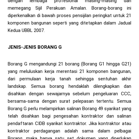
dengan lembaga profesional masing-masing dan
memegang Sijil Perakuan Amalan. Borang-borang ini
diperkenalkan di bawah proses pensijilan peringkat untuk 21
komponen bangunan seperti yang ditetapkan dalam Jadual
Kedua UBBL 2007.
JENIS-JENIS BORANG G
Borang G mengandungi 21 borang (Borang G1 hingga G21)
yang meluluskan kerja merentasi 21 komponen bangunan,
dari permulaan kerja tanah sehingga sentuhan akhir
landskap. Semua borang hendaklah dilengkapkan dan
disahkan dengan sewajarnya sebelum pengeluaran CCC,
bersama-sama dengan surat pelepasan tertentu. Semua
Borang G perlu melampirkan salinan Borang 49 syarikat yang
telah disahkan bagi pengesahan kontraktor dan salinan
pendaftaran CIDB syarikat kontraktor. Jika kontraktor atau
kontraktor perdagangan adalah sama dalam pelbagai
Borang, maka hanya satu set dokumen yang diperlukan