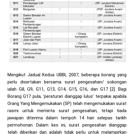
Mengikut Jadual Kedua UBBL 2007, beberapa borang yang
perlu disertakan bersama surat pengesahan/ sokongan
ialah G8, G9, G11, G13, G14, G15, G16, dan G17 [2]. Bagi
Borang G17 pula, ‘peraturan dianggap lulus’ terpakai apabila
Orang Yang Mengemukakan (SP) telah mengemukakan surat
rasmi untuk meminta surat pengesahan, tetapi tiada
jawapan diterima dalam tempoh 14 hari selepas tarikh
permohonan. Dalam kes ini, surat pengesahan dianggap
telah diberikan dan adalah tidak perlu untuk melampirkan