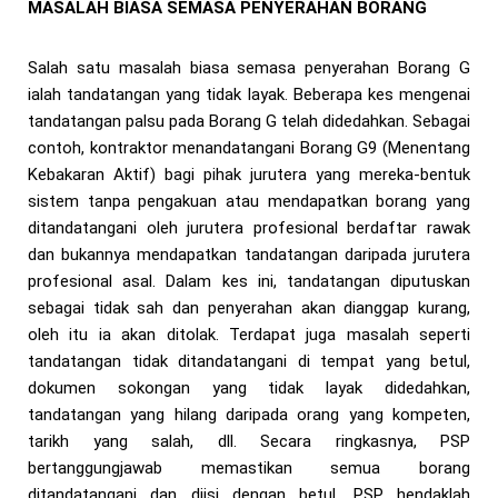
MASALAH BIASA SEMASA PENYERAHAN BORANG
Salah satu masalah biasa semasa penyerahan Borang G
ialah tandatangan yang tidak layak. Beberapa kes mengenai
tandatangan palsu pada Borang G telah didedahkan. Sebagai
contoh, kontraktor menandatangani Borang G9 (Menentang
Kebakaran Aktif) bagi pihak jurutera yang mereka-bentuk
sistem tanpa pengakuan atau mendapatkan borang yang
ditandatangani oleh jurutera profesional berdaftar rawak
dan bukannya mendapatkan tandatangan daripada jurutera
profesional asal. Dalam kes ini, tandatangan diputuskan
sebagai tidak sah dan penyerahan akan dianggap kurang,
oleh itu ia akan ditolak. Terdapat juga masalah seperti
tandatangan tidak ditandatangani di tempat yang betul,
dokumen sokongan yang tidak layak didedahkan,
tandatangan yang hilang daripada orang yang kompeten,
tarikh yang salah, dll. Secara ringkasnya, PSP
bertanggungjawab memastikan semua borang
ditandatangani dan diisi dengan betul. PSP hendaklah