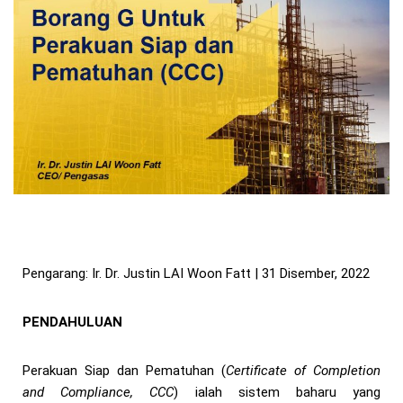
Pengarang: Ir. Dr. Justin LAI Woon Fatt | 31 Disember, 2022
PENDAHULUAN
Perakuan Siap dan Pematuhan (
Certificate of Completion
and Compliance, CCC
) ialah sistem baharu yang