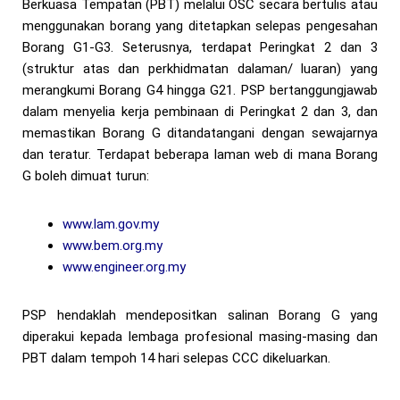
Berkuasa Tempatan (PBT) melalui OSC secara bertulis atau
menggunakan borang yang ditetapkan selepas pengesahan
Borang G1-G3. Seterusnya, terdapat Peringkat 2 dan 3
(struktur atas dan perkhidmatan dalaman/ luaran) yang
merangkumi Borang G4 hingga G21. PSP bertanggungjawab
dalam menyelia kerja pembinaan di Peringkat 2 dan 3, dan
memastikan Borang G ditandatangani dengan sewajarnya
dan teratur. Terdapat beberapa laman web di mana Borang
G boleh dimuat turun:
www.lam.gov.my
www.bem.org.my
www.engineer.org.my
PSP hendaklah mendepositkan salinan Borang G yang
diperakui kepada lembaga profesional masing-masing dan
PBT dalam tempoh 14 hari selepas CCC dikeluarkan.