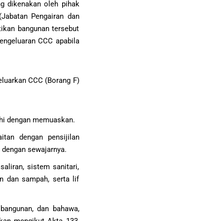
ng dikenakan oleh pihak
(Jabatan Pengairan dan
tikan bangunan tersebut
pengeluaran CCC apabila
eluarkan CCC (Borang F)
nuhi dengan memuaskan.
tan dengan pensijilan
n dengan sewajarnya.
aliran, sistem sanitari,
n dan sampah, serta lif
bangunan, dan bahawa,
pkan mengikut Akta 133,