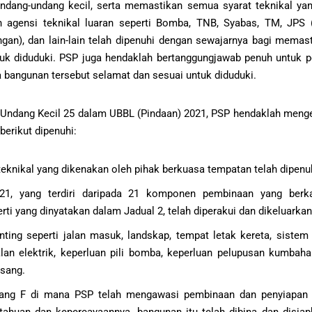
ndang-undang kecil, serta memastikan semua syarat teknikal ya
 agensi teknikal luaran seperti Bomba, TNB, Syabas, TM, JPS 
ngan), dan lain-lain telah dipenuhi dengan sewajarnya bagi memas
uk diduduki. PSP juga hendaklah bertanggungjawab penuh untuk 
bangunan tersebut selamat dan sesuai untuk diduduki.
Undang Kecil 25 dalam UBBL (Pindaan) 2021, PSP hendaklah meng
berikut dipenuhi:
eknikal yang dikenakan oleh pihak berkuasa tempatan telah dipe
1, yang terdiri daripada 21 komponen pembinaan yang berkai
rti yang dinyatakan dalam Jadual 2, telah diperakui dan dikeluarka
ting seperti jalan masuk, landskap, tempat letak kereta, sistem s
alan elektrik, keperluan pili bomba, keperluan pelupusan kumbaha
sang.
ang F di mana PSP telah mengawasi pembinaan dan penyiapan 
tahuan dan kepercayaannya, bangunan itu telah dibina dan disia