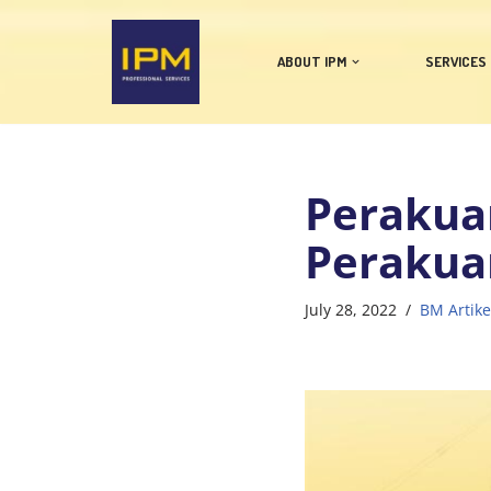
Skip
ABOUT IPM
SERVICES
to
content
Perakua
Perakuan
July 28, 2022
BM Artike