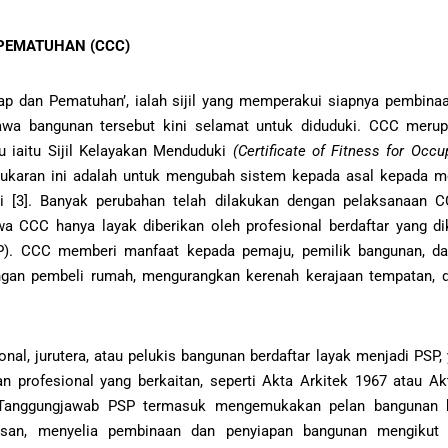
PEMATUHAN (CCC)
ap dan Pematuhan’, ialah sijil yang memperakui siapnya pembin
a bangunan tersebut kini selamat untuk diduduki. CCC merup
lu iaitu Sijil Kelayakan Menduduki
(Certificate of Fitness for Occu
ukaran ini adalah untuk mengubah sistem kepada asal kepada men
i [3]. Banyak perubahan telah dilakukan dengan pelaksanaan C
 CCC hanya layak diberikan oleh profesional berdaftar yang di
). CCC memberi manfaat kepada pemaju, pemilik bangunan, da
ngan pembeli rumah, mengurangkan kerenah kerajaan tempatan,
onal, jurutera, atau pelukis bangunan berdaftar layak menjadi PSP,
an profesional yang berkaitan, seperti Akta Arkitek 1967 atau Ak
 Tanggungjawab PSP termasuk mengemukakan pelan bangunan 
usan, menyelia pembinaan dan penyiapan bangunan mengikut p