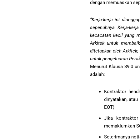
dengan memuaskan sepe
“Kerja-kerja ini diang
sepenuhnya Kerja-kerja
kecacatan kecil yang m
Arkitek untuk membai
ditetapkan oleh Arkitek
untuk pengeluaran Peraku
Menurut Klausa 39.0 un
adalah:
Kontraktor hend
dinyatakan, atau
EOT).
Jika kontrakto
memaklumkan SO s
Seterimanya noti