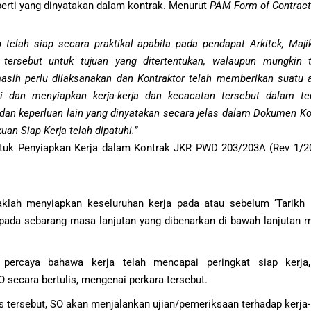
rti yang dinyatakan dalam kontrak. Menurut
PAM Form of Contract
gap telah siap secara praktikal apabila pada pendapat Arkitek, Ma
 tersebut untuk tujuan yang ditertentukan, walaupun mungkin t
asih perlu dilaksanakan dan Kontraktor telah memberikan suatu ak
ki dan menyiapkan kerja-kerja dan kecacatan tersebut dalam 
; dan keperluan lain yang dinyatakan secara jelas dalam Dokumen Ko
an Siap Kerja telah dipatuhi.”
tuk Penyiapkan Kerja dalam Kontrak JKR PWD 203/203A (Rev 1/201
aklah menyiapkan keseluruhan kerja pada atau sebelum ‘Tarikh P
 pada sebarang masa lanjutan yang dibenarkan di bawah lanjutan 
r percaya bahawa kerja telah mencapai peringkat siap kerja,
ecara bertulis, mengenai perkara tersebut.
s tersebut, SO akan menjalankan ujian/pemeriksaan terhadap kerja-