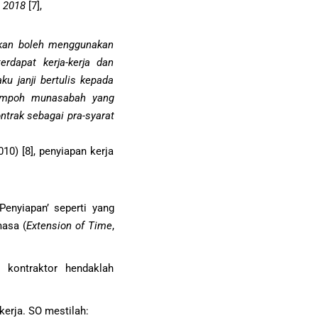
 2018
[7],
jikan boleh menggunakan
erdapat kerja-kerja dan
u janji bertulis kepada
tempoh munasabah yang
ntrak sebagai pra-syarat
0) [8], penyiapan kerja
enyiapan’ seperti yang
masa (
Extension of Time
,
 kontraktor hendaklah
kerja. SO mestilah: