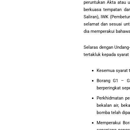
peruntukan Akta atau u
berkuasa tempatan dan
Saliran), IWK (Pembetu
selamat dan sesuai unt
dia memperakui bahawa 
Selaras dengan Undang-
tertakluk kepada syarat 
Kesemua syarat t
Borang G1 – G2
berperingkat sepe
Perkhidmatan pen
bekalan air, bek
bomba telah dipa
Memperakui Bor
sepanjang penge