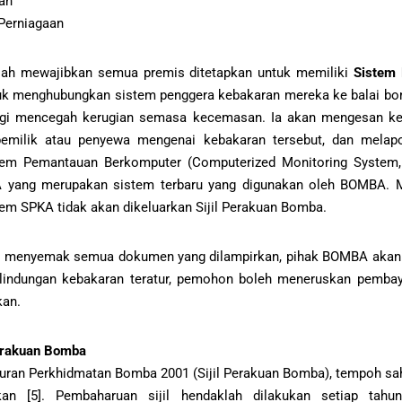
ian
Perniagaan
elah mewajibkan semua premis ditetapkan untuk memiliki
Sistem
k menghubungkan sistem penggera kebakaran mereka ke balai bom
bagi mencegah kerugian semasa kecemasan. Ia akan mengesan ke
emilik atau penyewa mengenai kebakaran tersebut, dan melapo
em Pemantauan Berkomputer (Computerized Monitoring System,
A yang merupakan sistem terbaru yang digunakan oleh BOMBA.
em SPKA tidak akan dikeluarkan Sijil Perakuan Bomba.
 menyemak semua dokumen yang dilampirkan, pihak BOMBA akan
rlindungan kebakaran teratur, pemohon boleh meneruskan pembaya
kan.
erakuan Bomba
uran Perkhidmatan Bomba 2001 (Sijil Perakuan Bomba), tempoh sah
arkan [5]. Pembaharuan sijil hendaklah dilakukan setiap ta