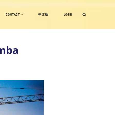
CONTACT
中文版
LOGIN
omba