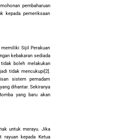
rmohonan pembaharuan
luk kepada pemeriksaan
emiliki Sijil Perakuan
ngan kebakaran sediada
 tidak boleh melakukan
di tidak mencukupi[2].
kisan sistem pemadam
ng dihantar. Sekiranya
 Bomba yang baru akan
ak untuk merayu. Jika
t rayuan kepada Ketua