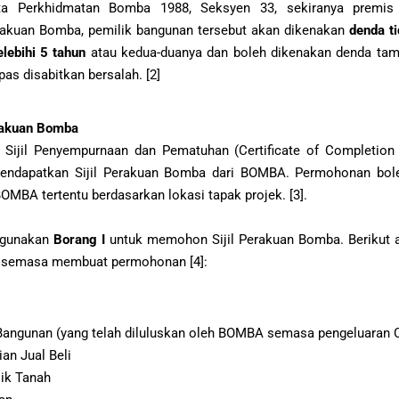
a Perkhidmatan Bomba 1988, Seksyen 33, sekiranya premis 
rakuan Bomba, pemilik bangunan tersebut akan dikenakan
denda t
lebihi 5 tahun
atau kedua-duanya dan boleh dikenakan denda ta
pas disabitkan bersalah. [2]
rakuan Bomba
 Sijil Penyempurnaan dan Pematuhan (Certificate of Completion
endapatkan Sijil Perakuan Bomba dari BOMBA. Permohonan boleh
MBA tertentu berdasarkan lokasi tapak projek. [3].
ggunakan
Borang I
untuk memohon Sijil Perakuan Bomba. Berikut 
n semasa membuat permohonan [4]:
 Bangunan (yang telah diluluskan oleh BOMBA semasa pengeluaran 
ian Jual Beli
ik Tanah