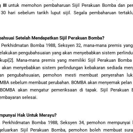
 III
untuk memohon pembaharuan Sijil Perakuan Bomba dan pe
 30 hari sebelum tarikh luput sijil. Segala pembaharuan tertak
bahsuai Setelah Mendapatkan Sijil Perakuan Bomba?
 Perkhidmatan Bomba 1988, Seksyen 32, mana-mana premis yang m
elakukan pengubahsuaian yang akan menyebabkan sistem perlindu
kupi[2]. Mana-mana premis yang memiliki Sijil Perakuan Bomba
 akan menyebabkan sistem perlindungan kebakaran sediada menja
kan pengubahsuaian, pemohon mesti membuat penyerahan lu
MBA sebelum membuat perubahan. BOMBA akan menyemak pelan ya
 BOMBA akan mengatur pemeriksaan di tapak. Sijil Perakuan
pembayaran selesai.
punyai Hak Untuk Merayu?
a Perkhidmatan Bomba 1988, Seksyen 34, pemohon mempunyai h
luarkan Sijil Perakuan Bomba, pemohon boleh membuat sura